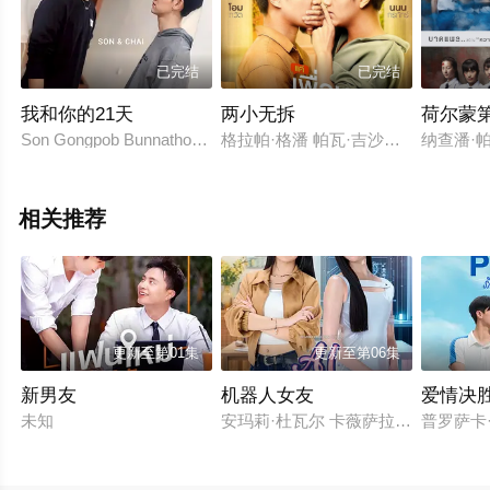
已完结
已完结
我和你的21天
两小无拆
荷尔蒙
Son Gongpob Bunnathong Chai Somchai Charoensook
格拉帕·格潘 帕瓦·吉沙晚迪 帕兰妮·琳帕缇雅空 J
纳查潘·
相关推荐
更新至第01集
更新至第06集
新男友
机器人女友
爱情决
未知
安玛莉·杜瓦尔 卡薇萨拉·辛普洛
普罗萨卡