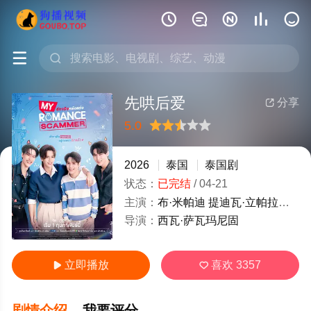







先哄后爱
分享

5.0
很差
较差
还行
推荐
力荐
2026
泰国
泰国剧
状态：
已完结
/
04-21
主演：
布·米帕迪
提迪瓦·立帕拉赛
吉
导演：
西瓦·萨瓦玛尼固
立即播放
喜欢
3357


剧情介绍
我要评分