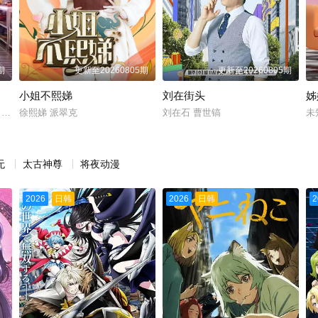
期
更新至20260805期
更新至20260805期
小姐不熙娣
刘在街头
姊
 杨超越 岳云鹏 张柏芝
徐熙娣 派翠克
刘在石 曹世镐
未
无
太古神尊
将夜动漫
2026
日韩
2026
日韩
2