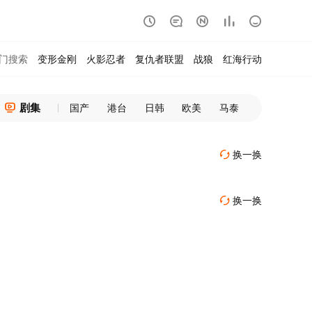





门搜索
变形金刚
火影忍者
复仇者联盟
战狼
红海行动
剧集

国产
港台
日韩
欧美
马泰
换一换

换一换
