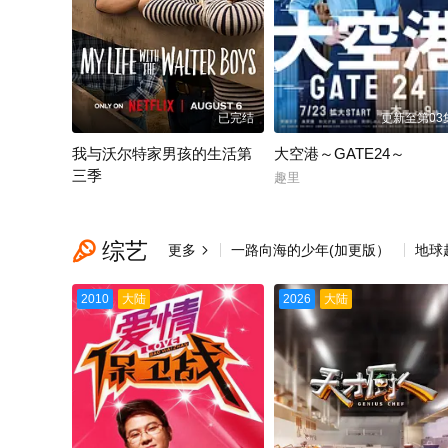
已完结
更新至第03
我与沃尔特家男孩的生活第
大空港～GATE24～
三季
趣里
妮基·罗德里格斯 诺亚·拉朗德 阿什比·金特里 艾萨克·阿雷兰尼斯 马克·布鲁
综艺

更多
一路向海的少年(加更版）
地球

2010
大陆
2026
大陆