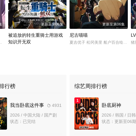
集
更新至第06集
更新至第06集
被追放的转生重骑士用游戏
尼古喵喵
L
知识开无双
加藤英美里 日笠阳子 金元寿子 前岛亚美 小泽亚李 上坂堇 中上育实 秦佐和子 相
白石晴香 三石琴乃 小西克幸 松井惠理子
夏吉优子 松冈美里 船户百合绘 清水
猪
大冢刚央 若山诗音 阿部菜摘子
排行榜
综艺周排行榜
1
我当卧底这件事
卧底厨神
4931

2026 / 中国大陆 / 国产剧
2026 / 韩国 / 
状态：已完结
状态：更新至06