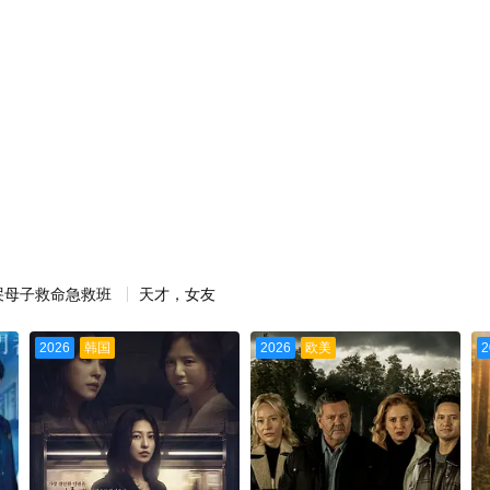
哭母子救命急救班
天才，女友
2026
韩国
2026
欧美
2