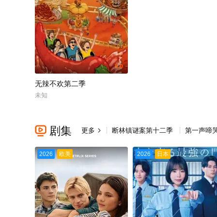
5.0
无辣不欢第二季
未知
剧集

更多
断林镇谜案第十二季
第一声啼

2026
欧美
2026
日本