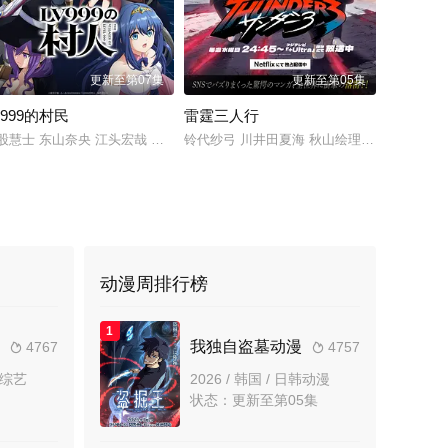
更新至第07集
更新至第05集
V999的村民
雷霆三人行
羽爱奈 工藤晴香 中岛由贵 樱川惠 志崎桦音 伊藤美来 田所梓 吉田有里 丰田萌绘
彩香 井泽诗织 明智璃子 稻田彻
股慧士 东山奈央 江头宏哉 岛崎信长 石见舞菜香 古贺葵 Lynn 梅原裕一郎
铃代纱弓 川井田夏海 秋山绘理 蜜蜂穗香
动漫周排行榜
1
我独自盗墓动漫
4767
4757


日韩综艺
2026 / 韩国 / 日韩动漫
期
状态：更新至第05集