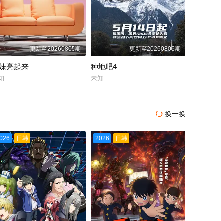
更新至20260805期
更新至20260806期
妹亮起来
种地吧4
知
未知
换一换

026
日韩
2026
日韩