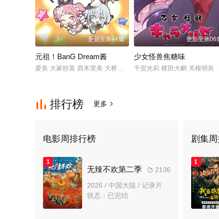
更新至第44集
更新至第06
元祖！BanG Dream酱
少女怪兽焦糖味
爱美 大冢纱英 西本里美 大桥彩香 伊藤彩沙 佐仓绫音 三泽纱千香 
千贺光莉 梶田大嗣 关根明良 
排行榜

更多

电影周排行榜
剧集周
1
1
无辣不欢第二季
2136

2026 / 中国大陆 / 记录片
状态：已完结
5.0