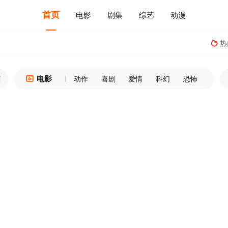
首页
电影
剧集
综艺
动漫
热

电影
名
goubo.top

请收藏本站，谨防丢失！
动作
喜剧
爱情
科幻
恐怖