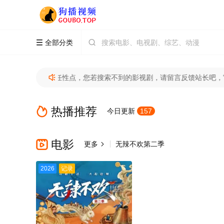
全部分类


影视随意看任性点，您若搜索不到的影视剧，请留言反馈站长吧，官方域

热播推荐

今日更新
157
电影

更多
无辣不欢第二季

2026
记录