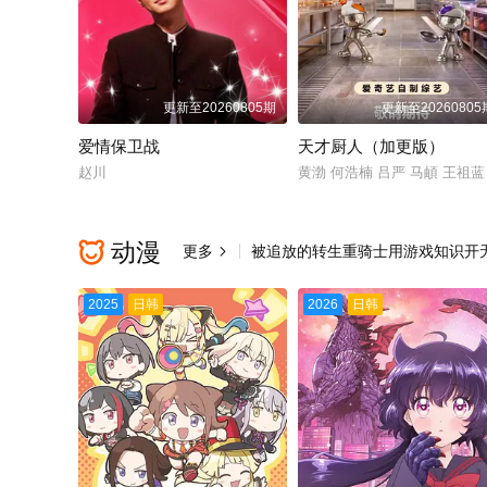
更新至20260805期
更新至20260805
爱情保卫战
天才厨人（加更版）
赵川
黄渤 何浩楠 吕严 马頔 王祖蓝
动漫

更多
被追放的转生重骑士用游戏知识开

2025
日韩
2026
日韩