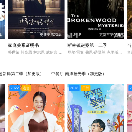
集
更新至第23集
更新至第02集
家庭关系证明书
断林镇谜案第十二季
当
朴世荣 韩高恩 林志恩 成伊言 朴率拉 徐道永 全胜彬
尼尔·雷亚 弗恩·萨瑟兰 克里斯蒂娜·谢尔班·
查
卡斯 Sally Cacic 柯瑞·福格尔玛尼斯 Lennix James 艾琳·卡普拉克 约
超新鲜第二季（加更版）
中餐厅·南洋拾光季（加更版）
2022
港台
2018
日韩
2