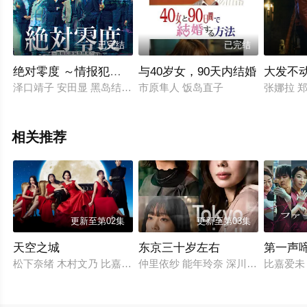
已完结
已完结
绝对零度 ～情报犯罪紧急搜查～
与40岁女，90天内结婚
大发不
泽口靖子 安田显 黑岛结菜 一之濑飒 马场园梓 金田哲 松角洋平 
市原隼人 饭岛直子
张娜拉 
相关推荐
更新至第02集
更新至第03集
天空之城
东京三十岁左右
第一声
松下奈绪 木村文乃 比嘉爱未 高桥玛莉润 小雪 田边诚一 大谷亮平
仲里依纱 能年玲奈 深川麻衣 渡边大
比嘉爱