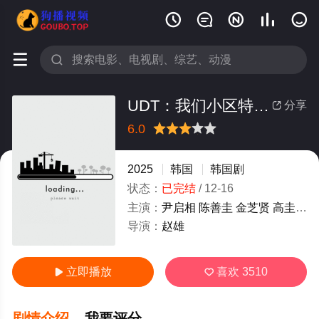







UDT：我们小区特工队
分享

6.0
很差
较差
还行
推荐
力荐
2025
韩国
韩国剧
状态：
已完结
/
12-16
主演：
尹启相
陈善圭
金芝贤
高圭弼
导演：
赵雄
立即播放
喜欢
3510


剧情介绍
我要评分