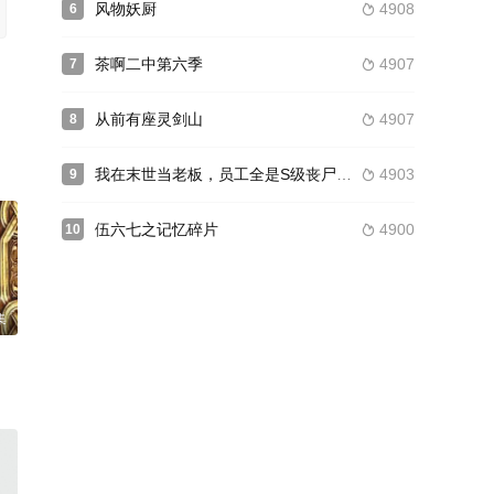
风物妖厨
4908
6

茶啊二中第六季
4907
7

从前有座灵剑山
4907
8

我在末世当老板，员工全是S级丧尸动态漫
4903
9

伍六七之记忆碎片
4900
10

集