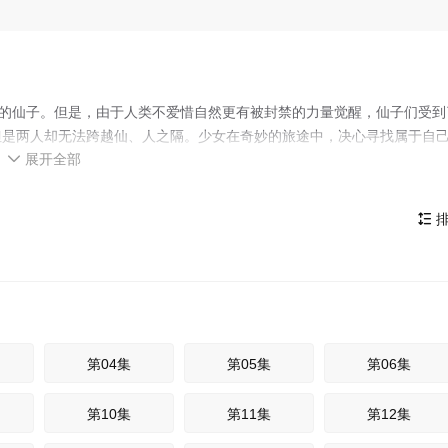
识的仙子。但是，由于人类不爱惜自然更有被封禁的力量觉醒，仙子们受到
但是两人却无法跨越仙、人之隔。少女在奇妙的旅途中，决心寻找属于自
展开全部
之法。她能否守护自然？

排

第04集
第05集
第06集
第10集
第11集
第12集