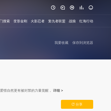





门搜索
变形金刚
火影忍者
复仇者联盟
战狼
红海行动
我要收藏
保存到浏览器
不爱惜自然更有被封禁的力量觉醒，
详细 >
分享
