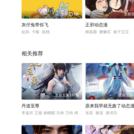
更新至15集
更新至
灰仔兔带你飞
正邪动态漫
如风 卡酱 核桃
柳真颜 貔貅肛 银子宝宝
相关推荐
更新至第187集
更新至第2
丹道至尊
原来我早就无敌了动态
李嘉祥 王薇 林帽帽 关帅 万纯 傅晨阳 赵欣 舒雷 杨塑坤
张英 箫篙 唐泽宗