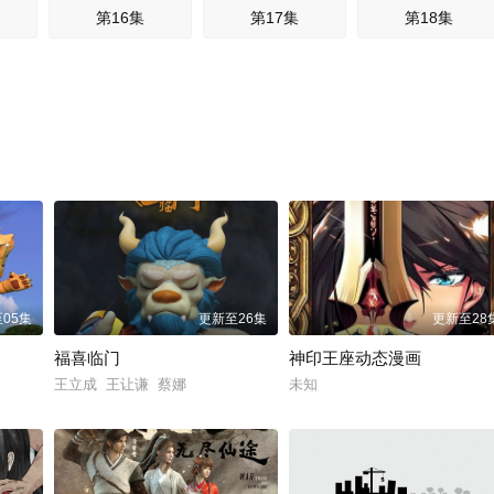
第16集
第17集
第18集
05集
更新至26集
更新至28
福喜临门
神印王座动态漫画
王立成 王让谦 蔡娜
未知