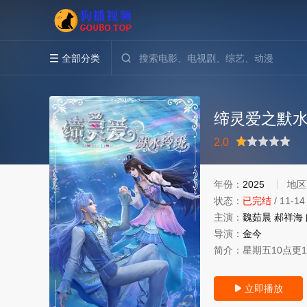
全部分类


缔灵爱之默
很差
较差
还行
推荐
力荐
2.0
年份：
2025
地区
状态：
已完结
/
11-14
主演：
魏茹晨
郝祥海
导演：
金今
简介：
星期五10点
立即播放
