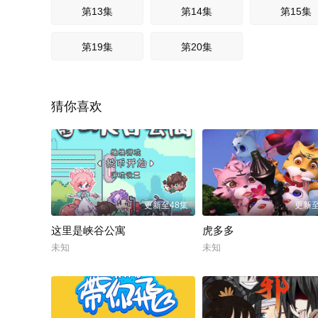
第13集
第14集
第15集
第19集
第20集
猜你喜欢
更新至48集
更新至
这里是峡谷公寓
虎多多
未知
未知