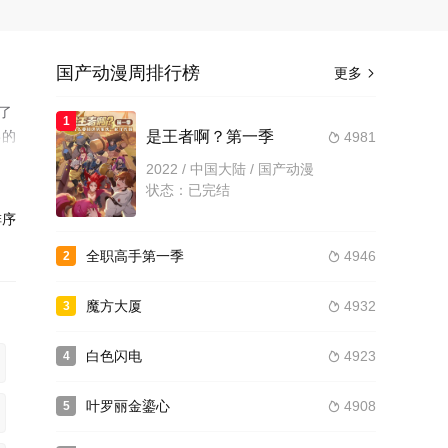
国产动漫周排行榜
更多

了
1
己的
是王者啊？第一季
4981

2022 / 中国大陆 / 国产动漫
状态：已完结
序
全职高手第一季
4946
2

魔方大厦
4932
3

白色闪电
4923
4

叶罗丽金鎏心
4908
5
