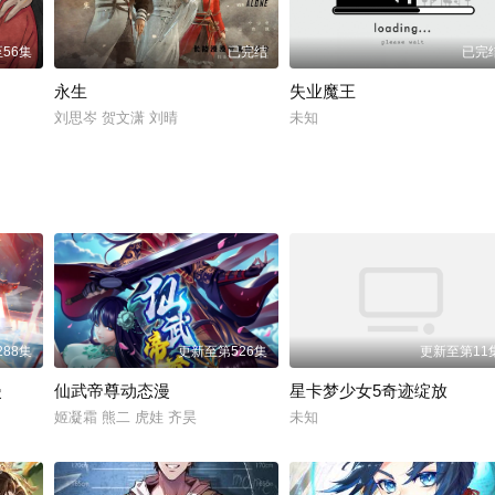
56集
已完结
已完
永生
失业魔王
刘思岑 贺文潇 刘晴
未知
88集
更新至第526集
更新至第11
漫
仙武帝尊动态漫
星卡梦少女5奇迹绽放
姬凝霜 熊二 虎娃 齐昊
未知