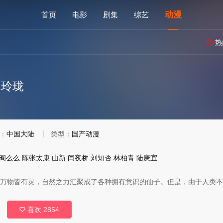
动漫
首页
电影
剧集
综艺
热

水玲珑
：
中国大陆
类型：
国产动漫
阎么么
陈张太康
山新
闫夜桥
刘知否
林柏青
陆庚宜
更1万物皆有灵，自然之力汇聚成了各种拥有意识的仙子。但是，由于人类
喜欢
2854
