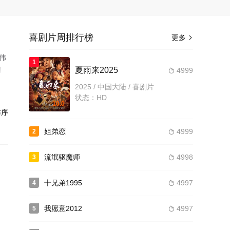
喜剧片周排行榜
更多

伟
1
同
夏雨来2025
4999

慢慢
2025 / 中国大陆 / 喜剧片
状态：HD
10.0
序
姐弟恋
4999
2

流氓驱魔师
4998
3

十兄弟1995
4997
4

我愿意2012
4997
5
