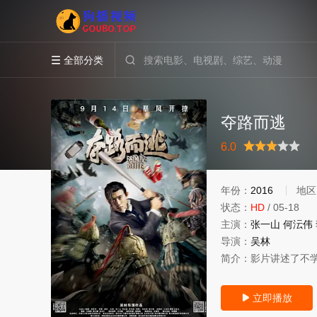
全部分类


夺路而逃
很差
较差
还行
推荐
力荐
6.0
年份：
2016
地区
状态：
HD
/
05-18
主演：
张一山
何沄伟
导演：
吴林
简介：
影片讲述了不
立即播放
