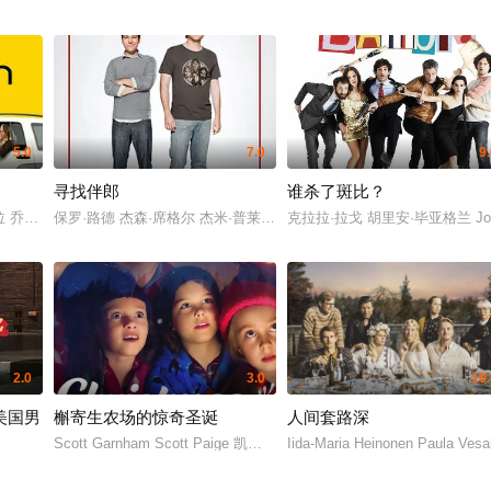
5.0
7.0
9
寻找伴郎
谁杀了斑比？
拉 乔什·卢卡斯 克里斯蒂娜·艾伯盖特 妮可拉·佩尔茨
保罗·路德 杰森·席格尔 杰米·普莱斯利 拉什达·琼斯 安迪·萨姆伯格 卢·
克拉拉·拉戈 胡里安·毕亚格兰 Joaq
2.0
3.0
10.
美国男
槲寄生农场的惊奇圣诞
人间套路深
Scott Garnham Scott Paige 凯瑟伦·德莱斯黛尔 Delilah O'Riorda
Iida-Maria Heinonen Paula 