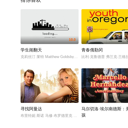
猜你喜欢
10.0
学生闹翻天
青春俄勒冈
克莉丝汀·莱特 Matthew Goldsby 乔·弗洛德 米密·威德尔
比利·克鲁德普 弗兰克·兰格
5.0
寻找阿曼达
马尔切洛·埃尔南德斯：
孩
布里特妮·斯诺 马修·布罗德里克 毛拉·蒂尔内
马尔切洛·埃尔南德斯