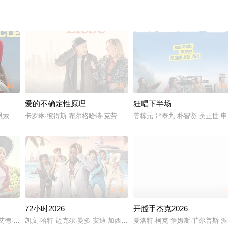
4.0
5.0
10.
爱的不确定性原理
狂唱下半场
汉军 王彩平
卢克·提特恩索 罗伯特·霍布斯 Fiona Ramsay Zak Rowlands 马修·迪伦·罗
卡罗琳·彼得斯 布尔格哈特·克劳斯纳 卡门-玛雅·安东尼
姜栋元 严泰九 朴智贤 吴正世 
9.0
10.0
4
72小时2026
开膛手杰克2026
哈里斯 本·斯蒂勒 帕顿·奥斯瓦尔特 克洛伊·菲内曼 克里斯·帕内尔 亚伦·陈 安迪·罗迪克 克里斯蒂娜
凯文·哈特 迈克尔·曼多 安迪·加西亚 缇雅娜·泰勒 马尔切洛·埃尔南德斯 梅
夏洛特·柯克 詹姆斯·菲尔普斯 