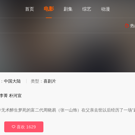
电影
首页
剧集
综艺
动漫
热

：
中国大陆
类型：
喜剧片
李菁
朴河宣
学无术醉生梦死的富二代周晓易（张一山饰）在父亲去世以后经历了一场"
喜欢
1629
