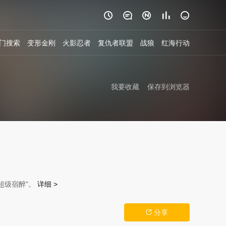





门搜索
变形金刚
火影忍者
复仇者联盟
战狼
红海行动
我要收藏
保存到浏览器
超级宿醉"。
详细 >
分享
