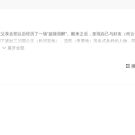
父亲去世以后经历了一场"超级宿醉"。醒来之后，发现自己与好友（何云
到了诸如三川国公主（朴河宣饰），流民（李菁饰）等各式各样的人物，
展开全部
中他不断变换着不同的身份，经历了各种奇遇。而在这样的经历中，他也

，同时，甜美的爱情在向他挥手……
排
