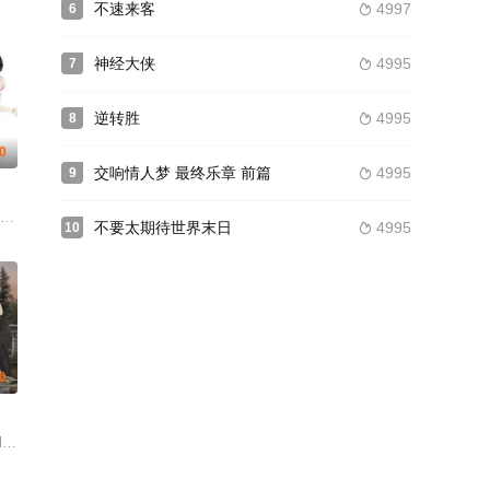
不速来客
4997
6

神经大侠
4995
7

逆转胜
4995
8

.0
交响情人梦 最终乐章 前篇
4995
9

弗里基诺 乔恩·费儒 简·库丁 J·K·西蒙斯
uín Núñez
不要太期待世界末日
4995
10

0
n Evan Scott Madison Davis Faith Delaney 德克斯特·索尔·安塞尔 卡罗琳·皮
Vesala Emmi Parviainen 埃罗·米罗诺夫 Paavo Kinnunen 克里斯蒂安·希尔伯格 劳拉·布林 