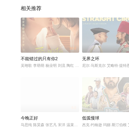
相关推荐
10.0
不能错过的只有你2
无界之环
吴翊歌 李萌萌 杨业明 刘流 陶红 赵熙玥 黄品沅 赵晋 田东霖 赵
尼尔·马斯克尔 艾略特·提特恩索 
8.0
今晚正好
低弧慢球
马思纯 陈昊森 张艺凡 宋洋 温茉言 吕星辰
杰克·约翰逊 玛丽·斯汀伯根 艾德·