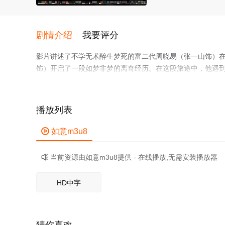
剧情介绍
我要评分
影片讲述了不学无术醉生梦死的富二代周晓易（张一山饰）在
饰）开启了一段如梦非梦的离奇经历。在这段旅途中，他遇
时，懵懂中的他也被一双看不见的幕后之手推动着，在漩涡
成长，赢得了众人的尊重，也终于理解了承担与责任的意义
播放列表

如意m3u8
当前资源由如意m3u8提供 - 在线播放,无需安装播放器

HD中字