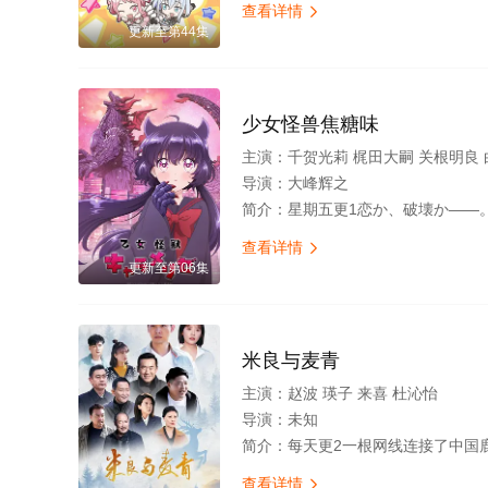
查看详情

更新至第44集
少女怪兽焦糖味
主演：
千贺光莉 梶田大嗣 关根明良
导演：
大峰辉之
简介：
星期五更1恋か、破壊か――。 原因不明の病に悩まされている女子高生・赤石黒絵（クロエ）。 
查看详情

更新至第06集
米良与麦青
主演：
赵波 瑛子 来喜 杜沁怡
导演：
未知
简介：
每天更2一根网线连接了中国鹿鸣村和英国牛津，麦香通过视频向米良宣告：婚不结了。鹿鸣村开了锅，村民大骂麦香是叛徒。麦香是婚前体检查出不孕症，从此走上虐心旅途。米良火速回国，麦香有苦说不出
查看详情
