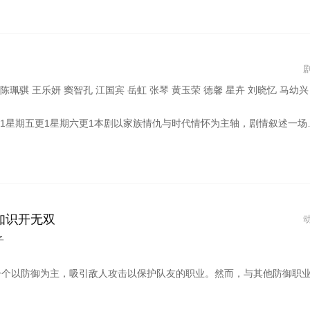
德馨 星卉 刘晓忆 马幼兴 林佑星 陈小菁 苗真 林萱瑜 陈谦文‬ 韩宜邦 李睿绅 邱子芯 游诗璟 周宜霈 赖郁庭 郭亚棠 刘书宏 陈素珍 刘汉强 王岳丰 黄圆元 王上豪 蔡力谦 王希华 安伯政 Chark
神总舖师万里师(刘汉强饰)蒙冤身亡，爱女(王乐妍饰)坠海失踪，昔日并肩打拼的四位弟子:大师兄(窦智孔饰)二师姐(星卉饰)三师兄(谢承均饰)与小师弟(王振复饰)也因此分崩离析，曾经名噪一时的五秀园成了无法回首的过往。然而，25年后，尘封的秘密即将重现，恩怨情仇再度捲土重来，一段段亲情与背叛交织的故事，将牵动所有人的命运…
知识开无双
子
“不幸”的“缺陷”职业。 出生于代代相传“剑圣”血脉的埃德温伯爵家的埃尔玛，在作为继承人的重要仪式“加护仪式”中，觉醒了被称为“缺陷”职业的“重骑士”，不仅失去了下一任家主的地位，还被不公正地放逐了。然而，在那时他恢复了前世的记忆，并意识到这个世界与他生前沉迷的VR在线游戏《MagicWorld》完全相同。然后，埃尔玛知道了。“重骑士”才是最强的职业……被伯爵家放逐后成为独行冒险者的埃尔玛，充分利用生前的知识，开始高效地攻略这个世界