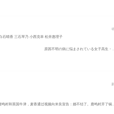
 白石晴香 三石琴乃 小西克幸 松井惠理子
不器用で人との交流を避けて生きてきた彼女は、とある出会いでクラスのモテ男子・南新汰に恋をする。 少女が恋心に気づいたとき、眠っていた力が解放される…。 争う恋と理性――。 少女漫画の常識を覆す、衝撃の展開が日本を襲う!!
。米良不再相信情感，空虚中走回童年的梦。如今梦境已成长为放鹿归山的理想。米良找村主任王永清要地，说要上山养鹿。麦香带领“古榆树团队”把草编卖钱，米良开始用铁栅栏围山，精选小鹿放进神鹿坡。麦香当了村书记，上任后接连出事，她认为根源在于人心灵环境出了问题。一场心灵环保运动展开了，既是对善良的呵护与张扬，也是对作恶的阻止和惩罚。麦香的良心种植喜获丰收，大棚里草莓如火地上一片红。麦香举办了“鹿鸣草莓节”，长春的客人蜂拥而来，鹿鸣村立即名声大振。