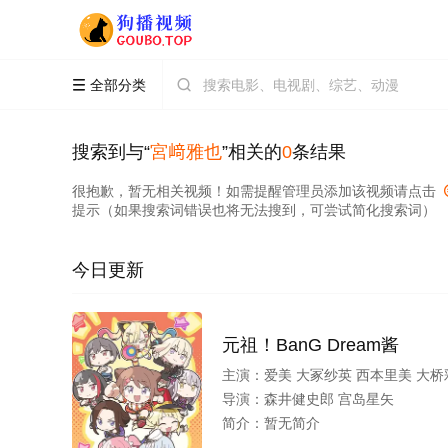
全部分类


搜索到与“
宮﨑雅也
”相关的
0
条结果
很抱歉，暂无相关视频！如需提醒管理员添加该视频请点击
提示（如果搜索词错误也将无法搜到，可尝试简化搜索词）
今日更新
元祖！BanG Dream酱
主演：
爱美 大冢纱英 西本里美 大桥彩香 伊藤彩沙 佐仓绫音 三泽纱千香 加藤英美里 日笠阳子 金元寿子 前岛亚美 小泽亚李 上坂堇 中上育实 秦佐和
导演：
森井健史郎 宫岛星矢
简介：
暂无简介