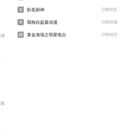
卧底厨神
日韩综艺
8
我独自盗墓动漫
日韩动漫
9
黄金渔场之明星电台
日韩综艺
10
动漫
剧集