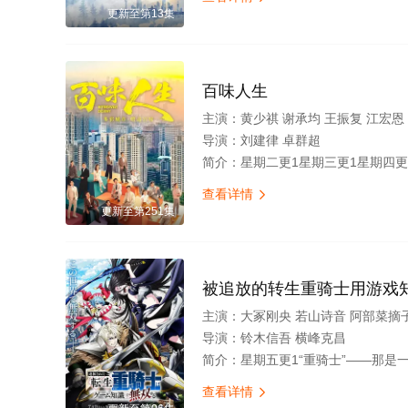
更新至第13集
百味人生
主演：
黄少祺 谢承均 王振复 江宏恩 陈珮骐 王乐妍 窦智孔 江国宾 岳虹 张琴 黄玉荣 
导演：
刘建律 卓群超
简介：
星期二更1星期三更1星期四更1星期五更1星期六更1本剧以家族情仇与时代情怀为主轴，剧情叙述一场突如其来的意外，让「五秀园」的传奇厨
查看详情

更新至第251集
被追放的转生重骑士用游戏
主演：
大冢刚央 若山诗音 阿部菜摘
导演：
铃木信吾 横峰克昌
简介：
星期五更1“重骑士”——那是一个以防御为主，吸引敌人攻击以保护队友的职业。然而，与其他防御职业相比，其性能缺乏灵活性，攻击性能过低，导致连等级都难以正常提升。因此，它被称为超越了
查看详情
