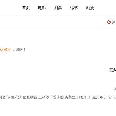
首页
电影
剧集
综艺
动漫
热

留言
，谢谢！

更
子 相羽爱奈 工藤晴香 中岛由贵 樱川惠 志崎桦音 伊藤美来 田所梓 吉田有里 丰田萌绘 黑泽朋世 进藤天音 直田姬奈 西尾夕香 mika 岛村绚沙 Raychell 小原莉子 夏芽 仓知玲凤 纺木吏佐 羊宫妃那 立石凛 青木阳菜 小日向美香 林鼓子 佐佐木李子 渡濑结月 冈田梦以 米泽茜 高尾奏音 仲町阿拉蕾 宫永野乃花 峰月律 藤都子 千石由乃