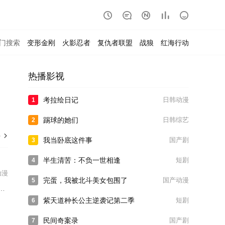





门搜索
变形金刚
火影忍者
复仇者联盟
战狼
红海行动
热播影视
考拉绘日记
日韩动漫
1
踢球的她们
日韩综艺
2
多

我当卧底这件事
国产剧
3
半生清苦：不负一世相逢
短剧
4
动漫
完蛋，我被北斗美女包围了
国产动漫
5
紫天道种长公主逆袭记第二季
短剧
6
民间奇案录
国产剧
7