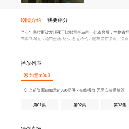
剧情介绍
我要评分
当少年塞拉斯被发现死于比耶雷半岛的一处农舍后，性格古怪
同事马利克（穆罕默德·努尔·奥克拉饰）联手展开调查。调
快卷入一个延续数代的家族纷争。丹妮与死者塞拉斯有着某
中。家族族长伊利斯（彼得·考夫曼饰）给丹妮下了最后通牒
播放列表

如意m3u8
当前资源由如意m3u8提供 - 在线播放,无需安装播放器

第01集
第02集
第03集