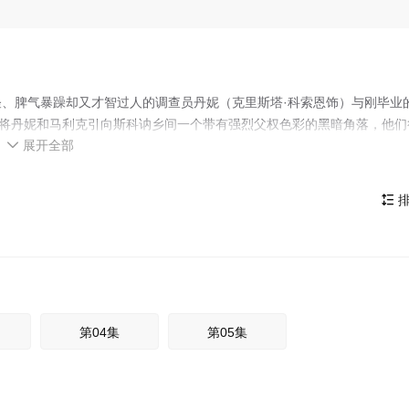
、脾气暴躁却又才智过人的调查员丹妮（克里斯塔·科索恩饰）与刚毕业
查将丹妮和马利克引向斯科讷乡间一个带有强烈父权色彩的黑暗角落，他们
展开全部
种私人联系，因此她被深深地卷入了调查以及围绕着这些家族展开的纷争

，要求她破案，否则他将亲自出手干预家族事务。
排

第04集
第05集