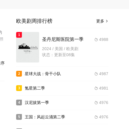
欧美剧周排行榜
更多

的
1
很
圣丹尼斯医院第一季
4988

之
2024 / 美国 / 欧美剧
状态：更新至08集
序
星球大战：骨干小队
4987
2

氪星第二季
4981
3

汉尼拔第一季
4976
4

王国：风起云涌第二季
4976
5
