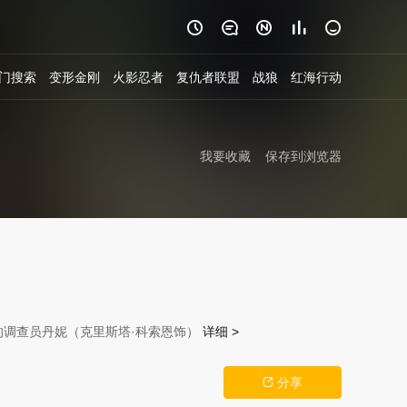





门搜索
变形金刚
火影忍者
复仇者联盟
战狼
红海行动
我要收藏
保存到浏览器
的调查员丹妮（克里斯塔·科索恩饰）
详细 >
分享
