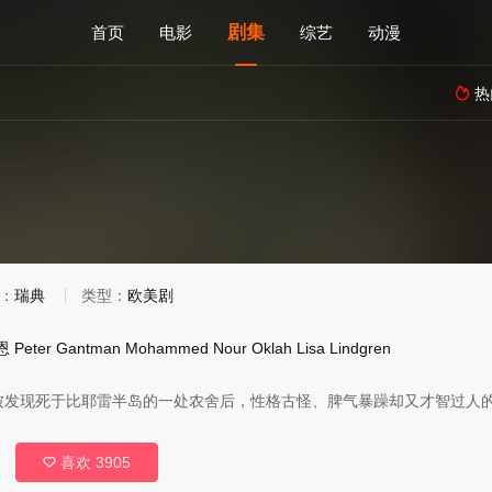
剧集
首页
电影
综艺
动漫
热

：
瑞典
类型：
欧美剧
恩
Peter
Gantman
Mohammed
Nour
Oklah
Lisa
Lindgren
被发现死于比耶雷半岛的一处农舍后，性格古怪、脾气暴躁却又才智过人
喜欢
3905
