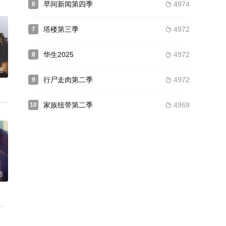
早间新闻第四季
4974
6

塔楼第三季
4972
7

华生2025
4972
8

结
行尸走肉第二季
4972
9

文斯·阿金博拉 阿曼达·沃伦 苏拉·沙玛 格雷格·卢瑟 迈克尔·马西尼 奇布伊肯·乌
isha Hailey Laurel Holloman Mia Kirshner Karina Lombard Katherine Moennig 
家族纽带第二季
4969
10

结
尔·伯顿 Mica Burton Ashlei Sharpe Chestnut 丹尼尔·戴维斯 