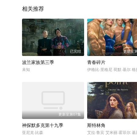
相关推荐
已完结
更新至第
波兰家族第三季
青春碎片
未知
伊格比·里格尼 荷默·基尔 格拉汉姆·坎
更新至第07集
神探默多克第十九季
斯特林角
亚尼克·比森
艾拉·鲁宾 艾米丽·霍菲尔 基恩·鲁