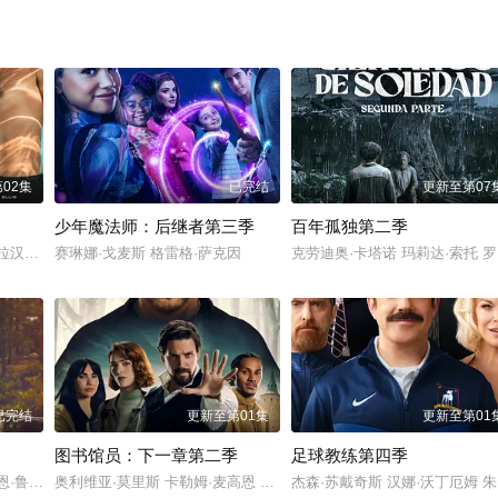
02集
已完结
更新至第07
少年魔法师：后继者第三季
百年孤独第二季
贝尔 韦斯·本特利 埃文·蕾切尔·伍德 凯雅·基伯 海斯·华纳 Jordan Roth Sierra Stolia
赛琳娜·戈麦斯 格雷格·萨克因
克劳迪奥·卡塔诺 玛莉达·索托 罗兰·索菲亚
已完结
更新至第01集
更新至第01
图书馆员：下一章第二季
足球教练第四季
法洛 Mabel Strachan 博·布拉加森 丹尼尔·奎恩-托伊 雅各布·怀特达克-拉瓦 Ni
奥利维亚·莫里斯 卡勒姆·麦高恩 布鲁·罗宾森 杰西卡·格林 克里斯蒂安·凯恩 林
杰森·苏戴奇斯 汉娜·沃丁厄姆 朱