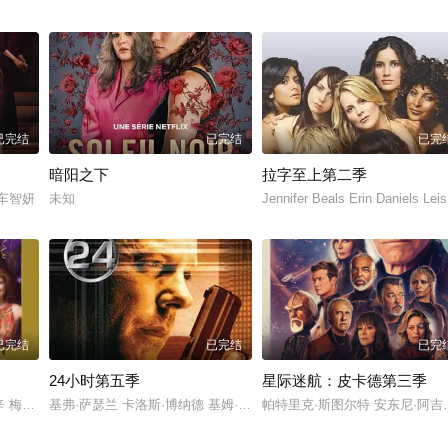
已完结
已完结
已完
暗阳之下
拉字至上第二季
詹妮弗·莫里森 卡勒姆·文森 路易斯·赫特哈姆 阿尔伯特·琼斯 沃德·霍顿 福拉·埃
 车智妍
未知
Jennifer Beals Erin Daniels Le
已完结
已完结
已完
24小时第五季
星际迷航：皮卡德第三季
 梅根·莫拉莉 西恩·海耶斯 雪莉·莫里森 亚历克·鲍德温
基弗·萨瑟兰 卡洛斯·博纳德 基姆·瑞弗
帕特里克·斯图尔特 安东尼·阿吉吉 莱瓦