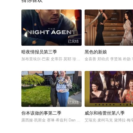
猜你喜欢
已完结
暗夜情报员第三季
黑色的新娘
加布里埃尔·巴索 史蒂芬·莫耶 珍尼希斯·罗德里格兹 大卫·莱昂斯 
金喜善 郑幼贞 李贤旭 朴勋
已完结
你本该做的事第二季
威尔和格蕾丝第八季
露西娅·凯斯金 赛琳·希兹利 Dan Fearne 杰米·比斯平
艾瑞克·麦柯马克 黛博拉·梅辛