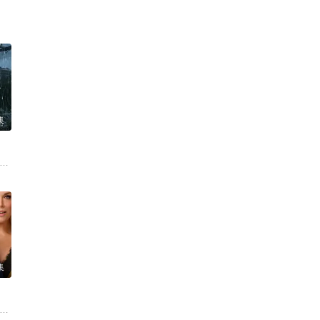
集
r 丹尼尔·戴尔 克里斯·康纳 Bella Valdes Constantine Malahias Cortés 
 阿基玛 维尼亚·马查多 赫苏斯-雷耶斯 戴里斯·范·格里肯 Rubén Alberto Prado Res
集
kko Angelo Hinayo 西德哈特·沙玛 Christopher Omari 凯蒂·道格拉
蒂·布丝 多米尼克·莫纳汉 乔什·盖茨 Jeremy Swift 弗卢拉·博格 Flula Bo
诺·坦普尔 布雷特·戈德斯坦 杰里米·斯威夫特 布兰登·亨特 塔尼娅·雷诺兹 裘德·