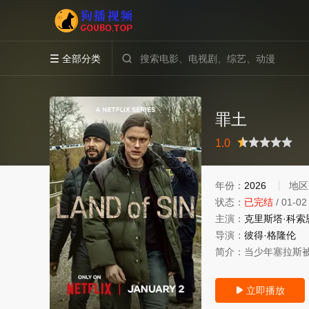
全部分类


罪土
很差
较差
还行
推荐
力荐
1.0
年份：
2026
地区
状态：
已完结
/
01-02
主演：
克里斯塔·科索
导演：
彼得·格隆伦
简介：
当少年塞拉斯
立即播放
